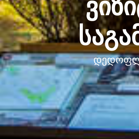
ვიზ
საგა
დედოფლი