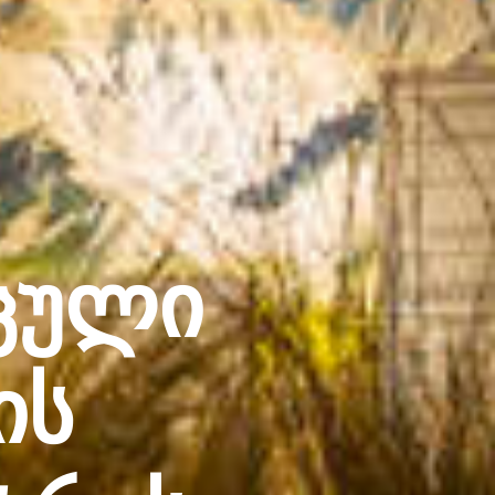
ცული
ის