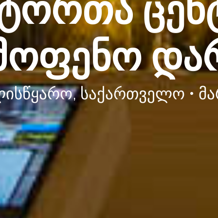
იტორთა ცენ
მოფენო და
სწყარო, საქართველო • მარ