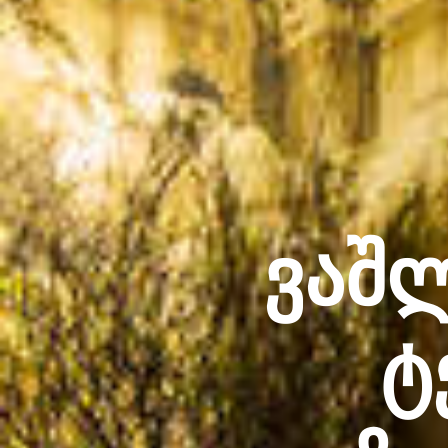
ვაშ
ტ